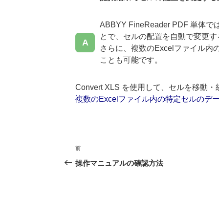
ABBYY FineReader PDF 
とで、セルの配置を自動で変更す
さらに、複数のExcelファイル
ことも可能です。
Convert XLS を使用して、セルを
複数のExcelファイル内の特定セルのデータ
前
前
投
の
操作マニュアルの確認方法
投
稿
稿
ナ
ビ