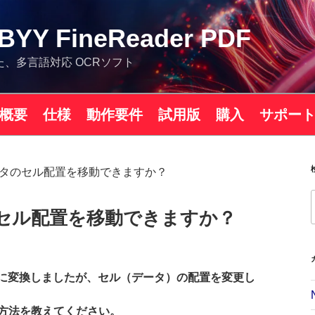
Y FineReader PDF
た、多言語対応 OCRソフト
概要
仕様
動作要件
試用版
購入
サポー
データのセル配置を移動できますか？
タのセル配置を移動できますか？
ァイルに変換しましたが、セル（データ）の配置を変更し
方法を教えてください。