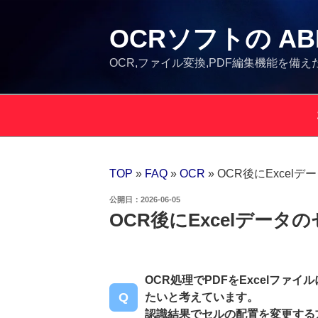
コ
ン
OCRソフトの ABBY
テ
ン
OCR,ファイル変換,PDF編集機能を備え
ツ
へ
ス
キ
ッ
プ
TOP
»
FAQ
»
OCR
»
OCR後にExcel
投
2026-06-05
稿
OCR後にExcelデー
日:
OCR処理でPDFをExcelフ
たいと考えています。
認識結果でセルの配置を変更する